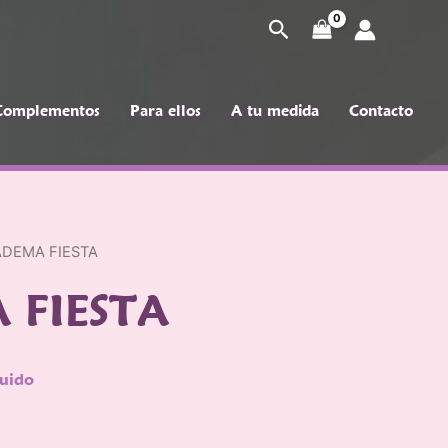
Buscar
Complementos
Para ellos
A tu medida
Contacto
pleme
Para
A tu
Conta
ellos
medida
cto
ADEMA FIESTA
 FIESTA
luido