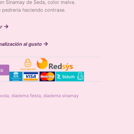
en Sinamay de Seda, color malva.
pedreria haciendo contrase.
er
nalización al gusto
to
boda
,
diadema fiesta
,
diadema sinamay