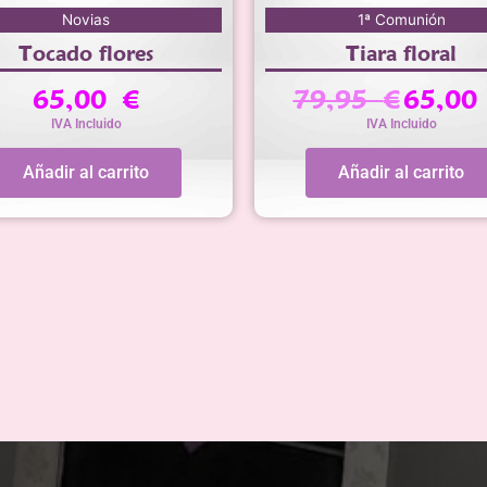
El
Novias
1ª Comunión
precio
Tocado flores
Tiara floral
original
era:
65,00
€
79,95
€
65,0
79,95 €.
IVA Incluido
IVA Incluido
Añadir al carrito
Añadir al carrito