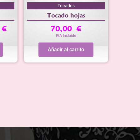
El
Tocados
precio
Tocado hojas
actual
es:
0
€
70,00
€
65,00 €.
IVA Incluido
Añadir al carrito