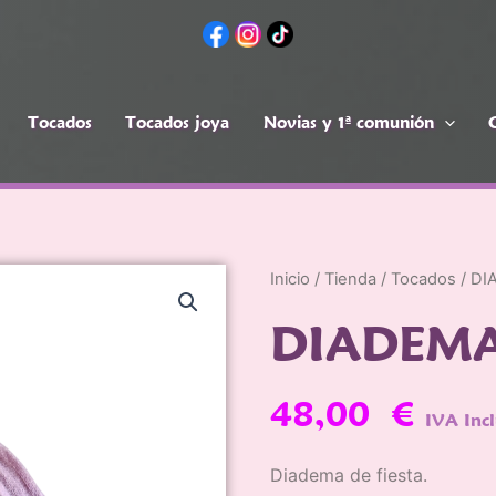
Tocados
Tocados joya
Novias y 1ª comunión
ca
Tocados
Novias y 1ª
Com
s
joya
comunión
ntos
Inicio
/
Tienda
/
Tocados
/ DI
DIADEMA
48,00
€
IVA Inc
Diadema de fiesta.