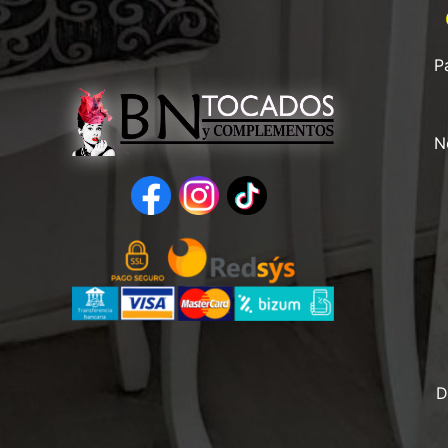
P
N
D