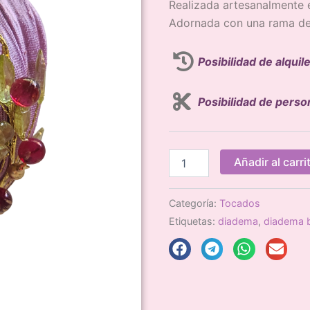
Realizada artesanalmente 
Adornada con una rama de 
Posibilidad de alquil
Posibilidad de perso
DIADEMA
Añadir al carri
FIESTA
cantidad
Categoría:
Tocados
Etiquetas:
diadema
,
diadema 