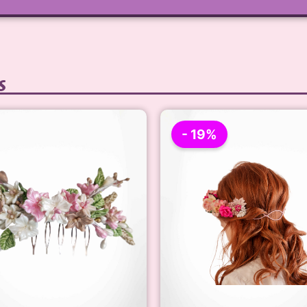
s
- 19%