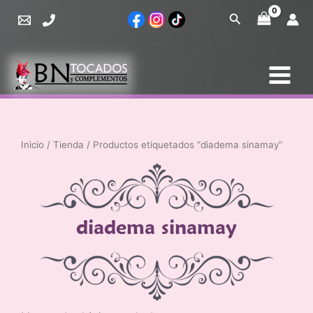
Ir
Buscar
al
contenido
Inicio
/
Tienda
/ Productos etiquetados “diadema sinamay”
diadema sinamay