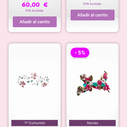
60,00
€
IVA Incluido
IVA Incluido
Añadir al carrito
Añadir al carrito
- 5%
El
El
1ª Comunión
Novias
precio
precio