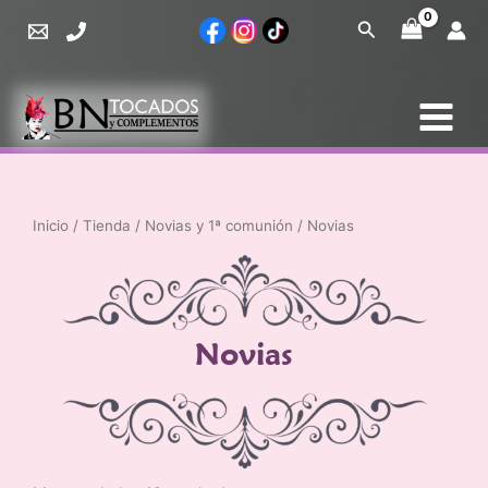
Ir
Buscar
al
contenido
Inicio
/
Tienda
/
Novias y 1ª comunión
/ Novias
Novias