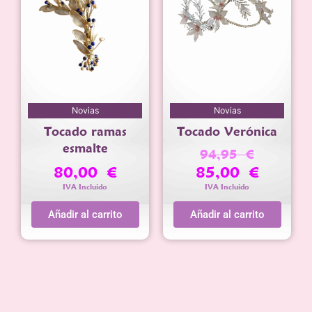
El
El
Novias
Novias
precio
precio
Tocado ramas
Tocado Verónica
original
actual
era:
es:
esmalte
94,95
€
94,95 €.
85,00 €.
80,00
€
85,00
€
IVA Incluido
IVA Incluido
Añadir al carrito
Añadir al carrito