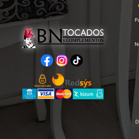
P
N
D