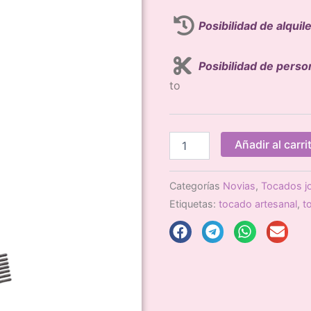
Posibilidad de alquil
Posibilidad de perso
to
Tocado
Añadir al carri
Rama
Verde
cantidad
Categorías
Novias
,
Tocados j
Etiquetas:
tocado artesanal
,
t