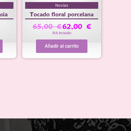
El
El
Novias
precio
precio
sia
Tocado floral porcelana
original
actual
era:
es:
65,00
€
62,00
€
65,00 €.
62,00 €.
IVA Incluido
Añadir al carrito