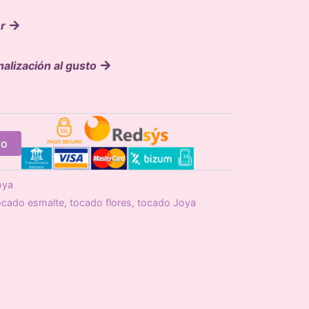
er
nalización al gusto
to
oya
ocado esmalte
,
tocado flores
,
tocado Joya