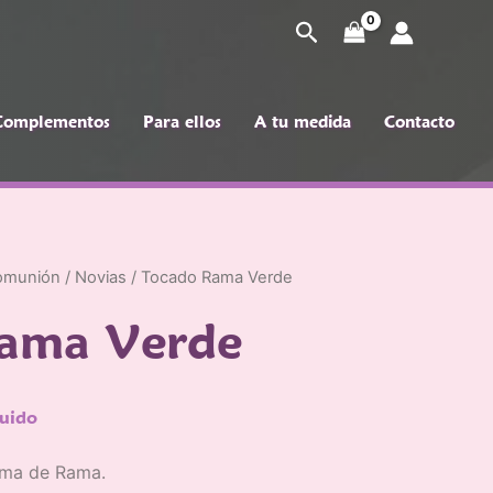
Buscar
Complementos
Para ellos
A tu medida
Contacto
pleme
Para
A tu
Conta
ellos
medida
cto
comunión
/
Novias
/ Tocado Rama Verde
ama Verde
luido
rma de Rama.