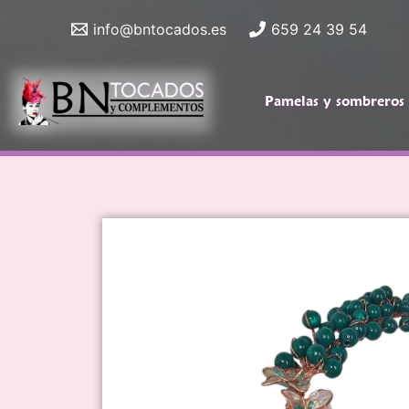
Ir
info@bntocados.es
659 24 39 54
al
contenido
Pamelas y sombreros
Pamelas y
To
sombreros
do