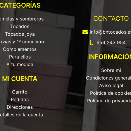
CATEGORÍAS
CONTACTO
amelas y sombreros
Tocados
info@bntocados.e
Tocados joya
ovias y 1ª comunión
659 243 954
Complementos
INFORMACIÓ
Para ellos
A tu medida
Sobre mí
MI CUENTA
Condiciones genera
Aviso legal
Carrito
Política de cookie
Pedidos
Política de privacid
Direcciones
etalles de la cuenta