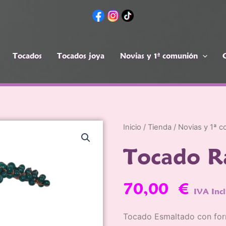
Tocados
Tocados joya
Novias y 1ª comunión
ca
Tocados
Novias y 1ª
Com
s
joya
comunión
ntos
Inicio
/
Tienda
/
Novias y 1ª 
Tocado R
70,00
€
IVA Inc
Tocado Esmaltado con fo