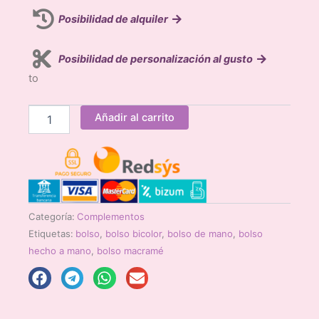
Posibilidad de alquiler
Posibilidad de personalización al gusto
to
Bolso
Añadir al carrito
Turquesa
y
Marfil
Macramé
cantidad
Categoría:
Complementos
Etiquetas:
bolso
,
bolso bicolor
,
bolso de mano
,
bolso
hecho a mano
,
bolso macramé