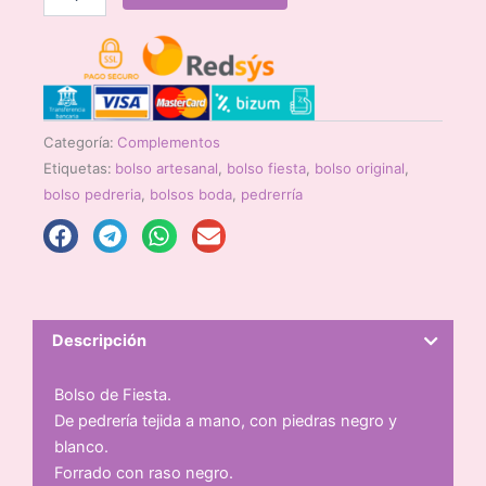
Negro
de
Fiesta
cantidad
Categoría:
Complementos
Etiquetas:
bolso artesanal
,
bolso fiesta
,
bolso original
,
bolso pedreria
,
bolsos boda
,
pedrerría
Descripción
Bolso de Fiesta.
De pedrería tejida a mano, con piedras negro y
blanco.
Forrado con raso negro.