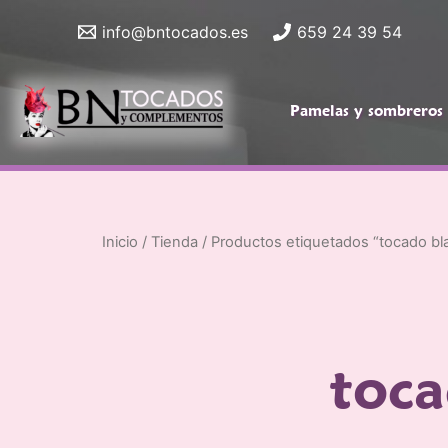
Ir
info@bntocados.es
659 24 39 54
al
contenido
Pamelas y sombreros
Pamelas y
To
sombreros
do
Inicio
/
Tienda
/ Productos etiquetados “tocado bla
toca