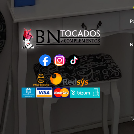
P
N
D