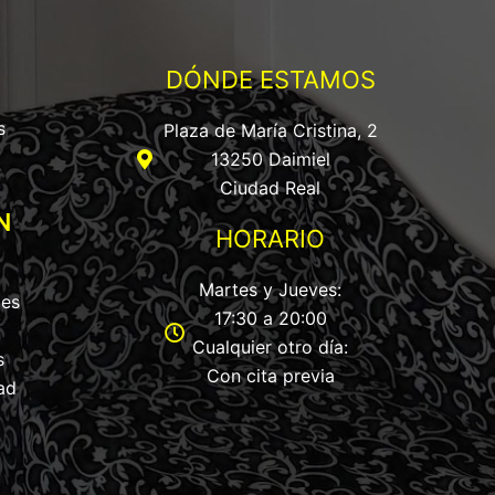
DÓNDE ESTAMOS
s
Plaza de María Cristina, 2
13250 Daimiel
Ciudad Real
N
HORARIO
Martes y Jueves:
les
17:30 a 20:00
Cualquier otro día:
s
Con cita previa
ad