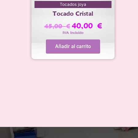
El
El
Tocados joya
precio
precio
Tocado Cristal
original
actual
era:
es:
40,00
€
45,00
€
45,00 €.
40,00 €.
IVA Incluido
Añadir al carrito