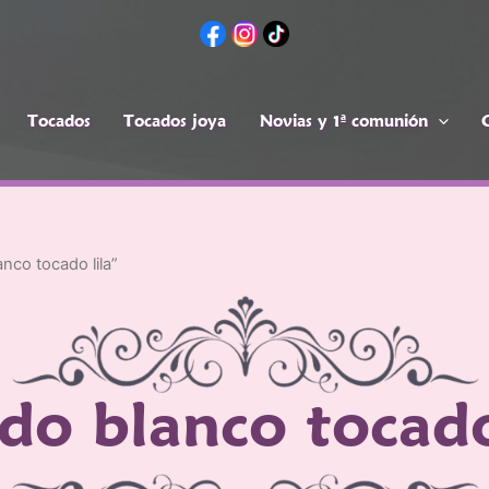
Tocados
Tocados joya
Novias y 1ª comunión
ca
Tocados
Novias y 1ª
Com
s
joya
comunión
ntos
nco tocado lila”
do blanco tocado