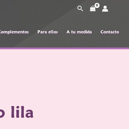
Buscar
Complementos
Para ellos
A tu medida
Contacto
pleme
Para
A tu
Conta
ellos
medida
cto
 lila