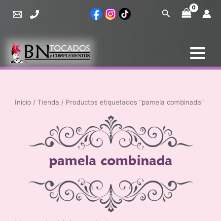
Ir
Buscar
al
contenido
Inicio
/
Tienda
/ Productos etiquetados “pamela combinada”
pamela combinada