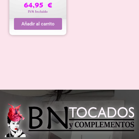
64,95
€
IVA Incluido
Añadir al carrito