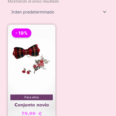
Mostrando el único resultado
- 19%
El
El
Para ellos
precio
precio
Conjunto novio
original
actual
era:
es:
79,99
€
79,99 €.
64,95 €.