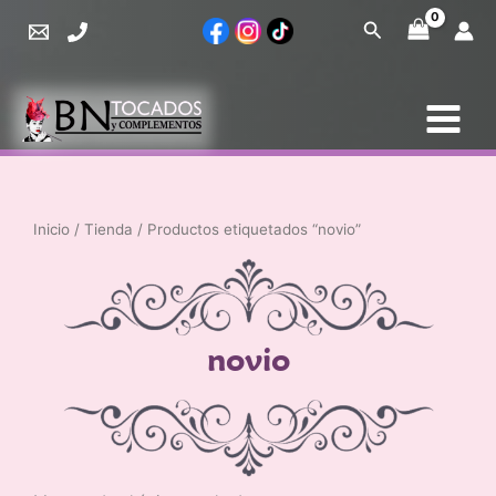
Ir
Buscar
al
contenido
Inicio
/
Tienda
/ Productos etiquetados “novio”
novio